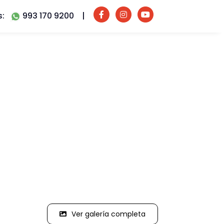
s:
993 170 9200
|
Ver galería completa