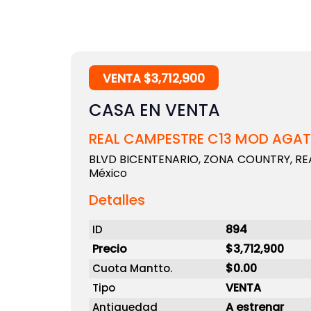
VENTA $3,712,900
CASA EN VENTA
REAL CAMPESTRE C13 MOD AGA
BLVD BICENTENARIO, ZONA COUNTRY, REAL
México
Detalles
894
ID
Precio
$3,712,900
$0.00
Cuota Mantto.
VENTA
Tipo
A estrenar
Antiguedad