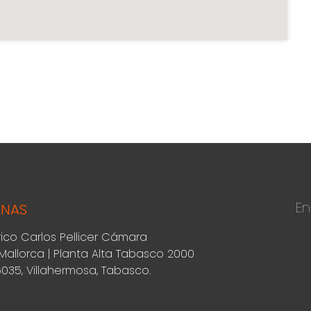
En
INAS
rico Carlos Pellicer Cámara
Mallorca | Planta Alta Tabasco 2000
6035, Villahermosa, Tabasco.