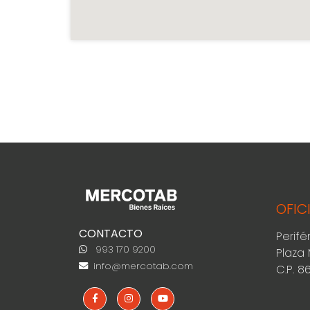
OFIC
CONTACTO
Perifé
993 170 9200
Plaza 
info@mercotab.com
C.P. 8