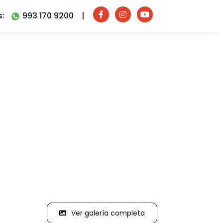
s:
993 170 9200
|
Ver galería completa