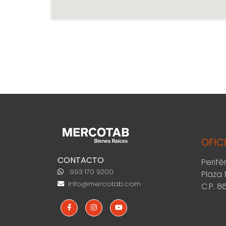
OFIC
CONTACTO
Perifé
993 170 9200
Plaza 
info@mercotab.com
C.P. 8