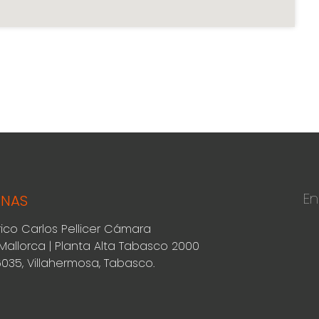
En
INAS
rico Carlos Pellicer Cámara
Mallorca | Planta Alta Tabasco 2000
6035, Villahermosa, Tabasco.