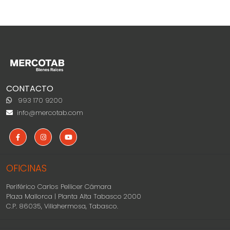
CONTACTO
993 170 9200
info@mercotab.com
OFICINAS
Periférico Carlos Pellicer Cámara
Plaza Mallorca | Planta Alta Tabasco 2000
C.P. 86035, Villahermosa, Tabasco.