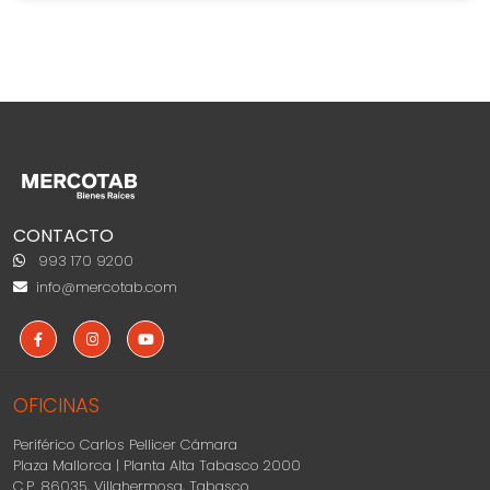
CONTACTO
993 170 9200
info@mercotab.com
OFICINAS
Periférico Carlos Pellicer Cámara
Plaza Mallorca | Planta Alta Tabasco 2000
C.P. 86035, Villahermosa, Tabasco.