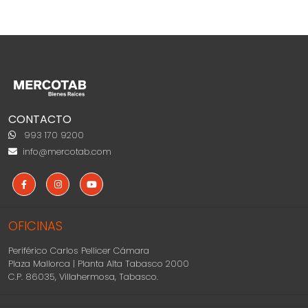
CONTACTO
993 170 9200
info@mercotab.com
OFICINAS
Periférico Carlos Pellicer Cámara
Plaza Mallorca | Planta Alta Tabasco 2000
C.P. 86035, Villahermosa, Tabasco.