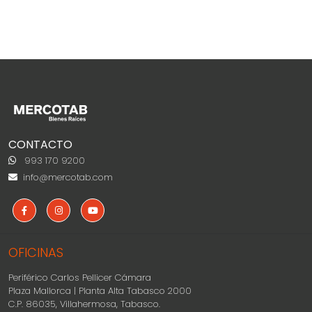
CONTACTO
993 170 9200
info@mercotab.com
OFICINAS
Periférico Carlos Pellicer Cámara
Plaza Mallorca | Planta Alta Tabasco 2000
C.P. 86035, Villahermosa, Tabasco.